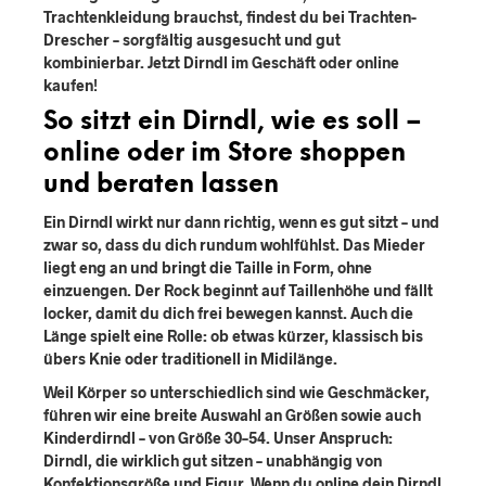
Trachtenkleidung brauchst, findest du bei Trachten-
Drescher – sorgfältig ausgesucht und gut
kombinierbar. Jetzt Dirndl im Geschäft oder online
kaufen!
So sitzt ein Dirndl, wie es soll –
online oder im Store shoppen
und beraten lassen
Ein Dirndl wirkt nur dann richtig, wenn es gut sitzt – und
zwar so, dass du dich rundum wohlfühlst. Das Mieder
liegt eng an und bringt die Taille in Form,
ohne
einzuengen
. Der Rock beginnt auf Taillenhöhe und fällt
locker, damit du dich
frei bewegen
kannst. Auch die
Länge spielt eine Rolle: ob etwas kürzer, klassisch bis
übers Knie oder traditionell in Midilänge.
Weil Körper so unterschiedlich sind wie Geschmäcker,
führen wir eine
breite Auswahl an Größen
sowie
auch
Kinderdirndl
–
von Größe 30–54
. Unser Anspruch:
Dirndl, die wirklich gut sitzen – unabhängig von
Konfektionsgröße und Figur. Wenn du online dein Dirndl